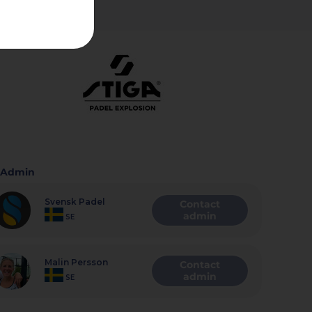
Admin
Svensk Padel
Contact
admin
SE
Malin Persson
Contact
admin
SE