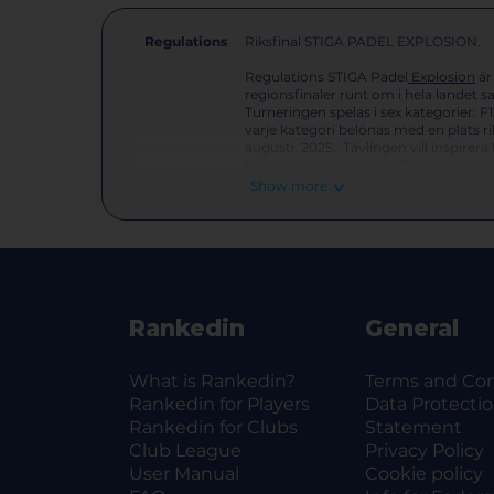
Regulations
Riksfinal STIGA PADEL EXPLOSION.
Regulations STIGA Padel
Explosion
är
regionsfinaler runt om i hela landet s
Turneringen spelas i sex kategorier: F12
varje kategori belönas med en plats rik
augusti, 2025. Tävlingen vill inspirer
har målsättningen att bli ett årligen
ungdomspadel framåt. All information
Show more
på
www.stigapadelexplosion.com
.
SPELPLATSER FÖR FINALSPELET:
Turneringen genomförs på Båstad Padel
inomhusbanor, tre utomhusbanor sa
DELTAGANDE LAG:
Rankedin
General
Deltagande lag har anmält sig i respekti
TÄVLINGSFORM:
Alla gruppspel - avgörs i tre set där tr
What is Rankedin?
Terms and Con
A -slutspel - avgörs i bästa av tre hela
Rankedin for Players
Data Protecti
B slutspel - avgörs i tre set där tredje 
Rankedin for Clubs
Statement
Placeringsmatcher - avgörs i tre set dä
Vinnarna i varje match meddelar resulta
Club League
Privacy Policy
User Manual
Cookie policy
TÄVLINGSDAGAR: