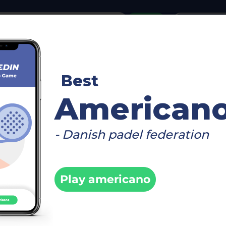
or
Login
create acco
reboard
Video
Timetable
Matches
Player
Best
>
stävling.
Info
American
- Danish padel federation
 Explosion
stävling.
Play americano
Fi
5