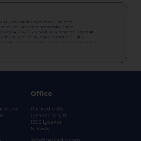
 en rikstäckande ungdomstävling med
amt deltävlingar i andra nordiska länder.
,P12,F14, P14, F16 och P16. Maximalt tolv lag totalt i
sfinalen som går av stapeln i Båstad 31 juli- 2
a fler barn och ungdomar i landet att spela padel och
 återkommande event för att hjälpa svensk
 kring tävlingen finns
 Stationstorget där vi har tillgång till fem
mt restaurang.
Office
ve region och tagit sig till finalspelet i Båstad.
edje set är ett super tiebreak
ditions
Rankedin AS
 set
on
Lysaker Torg 8
set är ett super tiebreak
1366 Lysaker
r tredje set är ett super tiebreak
tet till sekretariatet
Norway
info@rankedin.com