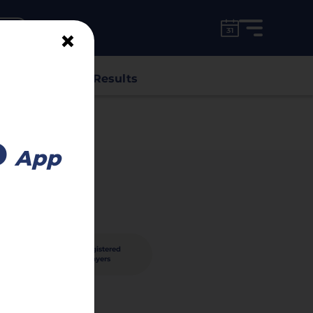
for free!
unt
×
s
Classes
Results
o
App
86
registered
nished
players