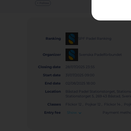
+ Follow
SPF Padel Ranking
Ranking
Svenska Padelförbundet
Organizer
Closing date
28/07/2025 23:55
Start date
31/07/2025 09:00
End date
02/08/2025 18:00
Location
Båstad Padel Stationstorget, Stations
Stationstorget 5, 269 43 Båstad, Sve
Classes
Flickor 12 , Pojkar 12 , Flickor 14 , Poj
Entry fee
Show
Payment metho