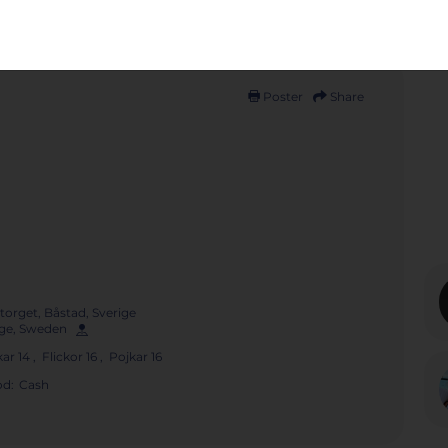
Poster
Share
torget, Båstad, Sverige
rige, Sweden
kar 14 , Flickor 16 , Pojkar 16
d:
Cash