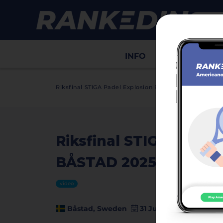
INFO
Draws
Sco
Riksfinal STIGA Padel Explosion BÅSTAD 2025, ungdom
Riksfinal STIGA Padel
BÅSTAD 2025, ungdom
video
Båstad, Sweden
31 July - 02 August 202