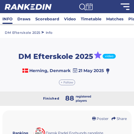
INFO
Draws
Scoreboard
Video
Timetable
Matches
Pl
>
DM Efterskole 2025
Info
DM Efterskole 2025
video
Herning, Denmark
21 May 2025
+ Follow
88
registered
Finished
players
Poster
Share
Dansk Padel Forbunds rangliste
Ranking