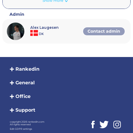
Show more
Intro
Efterskole DM i Padel, afvikles for første gang og sp
med en turnering hvor der dystes i par. Herunder fi
Admin
informationer omkring setuppet.
Dato
Alex Laugesen
Contact admin
Turneringen spilles onsdag d. 21. maj kl. 9.00 – 15.00.
DK
Adresse
Turneringen finder sted i PadelWorld Herning, Holin
Herning
Baner
Turneringen spilles på 10 baner.
Rankedin
Program
Kl. 8.30 Fælles information ved skærmen i mi
General
Kl. 9.00 De første kampe sættes i gang
Kl. ca. 14 Finalerne afvikles i de enkelte række
Kl. 15.00 Tak for i dag.
Office
Turneringsformat og -afvikling
Drenge - format
Support
Drenge A spiller i 2 puljer med 3 par i hver. V
pulje, mødes i en finale. Nummer 2 fra hver pu
copyright 2026 rankedin.com
3./4. pladsen. Og nummer 3 i puljerne, spiller
All rights reserved
pladsen. Dvs. at alle par spiller 3 kampe.
Edit GDPR settings
Drenge B er delt i to ligeværdige og separate