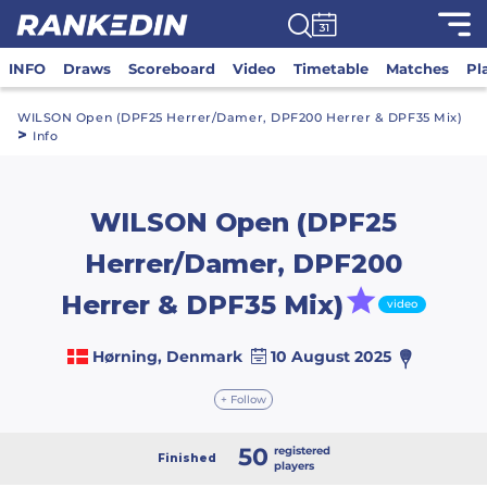
INFO
Draws
Scoreboard
Video
Timetable
Matches
Pl
WILSON Open (DPF25 Herrer/Damer, DPF200 Herrer & DPF35 Mix)
>
Info
WILSON Open (DPF25
Herrer/Damer, DPF200
Herrer & DPF35 Mix)
video
Hørning, Denmark
10 August 2025
+ Follow
50
registered
Finished
players