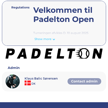
Velkommen til
Regulations
Padelton Open
Turneringen afvikles D. 10 august 2025
Show more
Padelton byder velkommen til en fed turneringsdag
vores hyggelige center. Vi håber at se spillere kom
lang vejs fra, men i særdeleshed en masse lokale
helte.
Hovedsponsor på dette event er WILSON
--------------------------------------------------------------
Admin
-------------------------------
Klaus Balic Sørensen
Contact admin
DK
Rækker og
spilletidspunkter