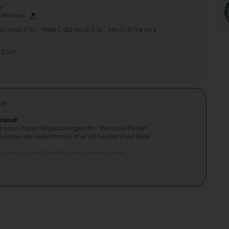
e
e, Norway
nivå 3-5) , Male C-B2 (nivå 3-5) , Mix C-B fra nivå
Cash
nd!
rand!
We Love Padel! Registreringen for "We Love Padel"
å ønske alle velkommen til et rått event med flere
ske anlegget ved Padelon Haugesund, med 7
gisk atmosfære! I tillegg kommer vi være hos
r.
er komme å spilles hos Karmøy Padel.
aling skjer via Matchi! Bruk denne linken her;
gå
ert så får hvert lag også en velfylt goodiebag med