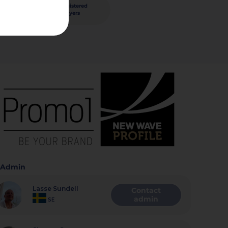
97
registered
nished
players
Admin
Lasse Sundell
Contact
admin
SE