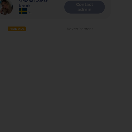
Simone Gomez
Contact
Krook
admin
SE
Advertisement
HIDE ADS