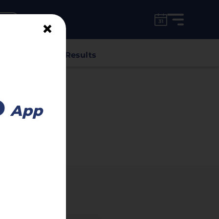
for free!
unt
×
s
Classes
Results
Advertisement
o
App