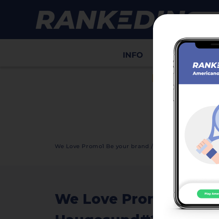
INFO
Draws
Sco
HIDE ADS
We Love Promo1 Be your brand // Haugesund#2 NPT2
We Love Promo1 Be yo