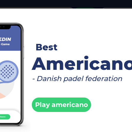
or
Login
create acco
reboard
Video
Timetable
Matches
Player
Best
American
- Danish padel federation
>
50
Info
Play americano
ur brand //