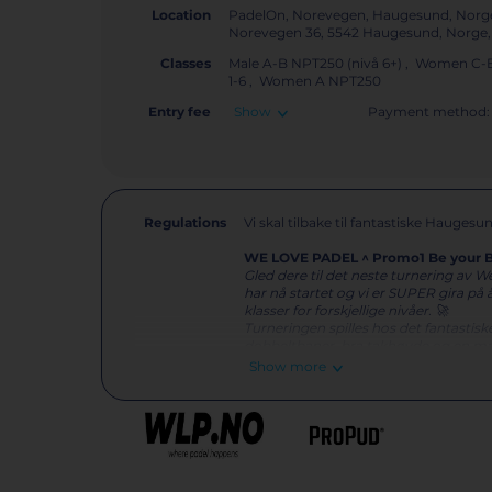
Location
PadelOn, Norevegen, Haugesund, Norg
Norevegen 36, 5542 Haugesund, Norg
Classes
Male A-B NPT250 (nivå 6+) , Women C-B2 (
1-6 , Women A NPT250
Entry fee
Show
Payment method:
Regulations
Vi skal tilbake til fantastiske Haugesu
WE LOVE PADEL ^ Promo1 Be your B
Gled dere til det neste turnering av 
har nå startet og vi er SUPER gira på 
klasser for forskjellige nivåer. 🚀
Turneringen spilles hos det fantasti
dobbeltbaner, bra takhøyde og en ma
Karmøy Padel som har 4 dobble bane
Show more
Ved stor etterspørsel kan noen kamp
Betaling! 💰
Kostnaden per spiller er 600 NOK.
Bet
inn på aktiviteter og finn din klasse.
I tillegg til minimum 3 kamper inklud
produkter fra våre sponsorer;