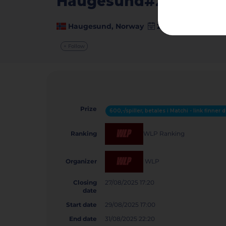
Haugesund#2 NPT250
Haugesund, Norway
29 August - 31 Aug
+ Follow
Prize
600,-/spiller, betales i Matchi - link finne
WLP Ranking
Ranking
WLP
Organizer
Closing
27/08/2025 17:20
date
Start date
29/08/2025 17:00
End date
31/08/2025 22:20