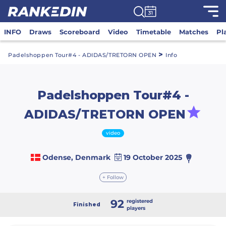
INFO
Draws
Scoreboard
Video
Timetable
Matches
Pl
>
Padelshoppen Tour#4 - ADIDAS/TRETORN OPEN
Info
Padelshoppen Tour#4 -
ADIDAS/TRETORN OPEN
video
Odense, Denmark
19 October 2025
+ Follow
92
registered
Finished
players