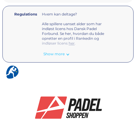
Regulations
Hvem kan deltage?
Alle spillere uanset alder som har
indløst licens hos Dansk Padel
Forbund. Se her, hvordan du både
opretter en profil i Rankedin og
indløser licens
her
.
Show more
Tilmelding
Tilmelding sker via RankedIN. Man
tilmelder sig enten herrerækken eller
damerækken. Man tilmelder sig IKKE
en specifik række, da pointene afgør,
hvilken række man skal spille i.
Turneringsledelsen flytter parrene i de
rigtige rækker efter endt
tilmeldingsfrist.
Deltagergebyr
Deltagergebyret er 600 kr pr par.