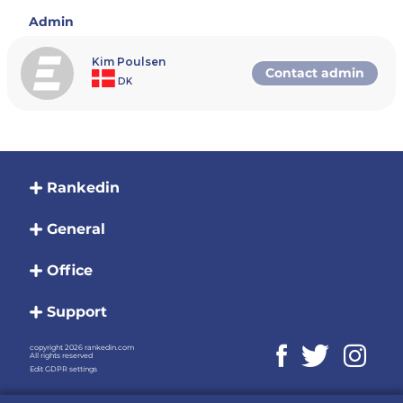
Deltagergebyret refunderes. Hvis et
Admin
par fra ventelisten eller et andet par
indsættes som erstatning klarer
spillerne som udgangspunkt
Kim Poulsen
betalingen internt.
Contact admin
DK
Deltagergebyret refunderes ikke i
tilfælde af sygdom.
Rækker og pointtildeling
Rankedin
Herrer – DPF 200
General
Point: 200 point til vinderne, og
derudover følges DPF's tabel for
tildeling af point ved Monrad-formatet.
Office
Der er plads til 8 par i turneringen.
Forventet start - Kl 09-17
Der er ikke noget max. antal point på
Support
tilmeldingsrækken, men to spillere
med hver 4.000 point og derover (på
tilmeldingstidspunktet) kan ikke
copyright 2026 rankedin.com
All rights reserved
tilmelde sig turneringen.
Edit GDPR settings
Turneringsledelsen råder over ét wild
card.