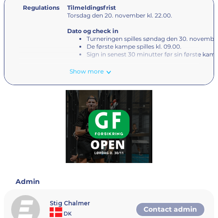
Regulations
Tilmeldingsfrist
Torsdag den 20. november kl. 22.00.
Dato og check in
Turneringen spilles søndag den 30. novembe
De første kampe spilles kl. 09.00.
Sign in senest 30 minutter før sin første kam
Show more
Adresse
Turneringen finder sted i PadelHouse, Vejlevangen 1
Kerteminde.
Baner
Turneringen spilles på 4 baner. Ingen baner spilles
med out of court-play.
Loftshøjde
10 meter
Boldmærke
Babolat Court
Admin
Rækker og pointtildeling
Herrer - DPF500 (spilles i tidsrummet kl. 10.00 -
Stig Chalmer
Contact admin
15.00)
DK
Point: 500 point til vinderne, og derudover