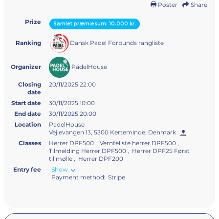
Poster
Share
Prize
Samlet præmiesum: 10.000 kr.
Dansk Padel Forbunds rangliste
Ranking
PadelHouse
Organizer
Closing
20/11/2025 22:00
date
Start date
30/11/2025 10:00
End date
30/11/2025 20:00
Location
PadelHouse
Vejlevangen 13, 5300 Kerteminde, Denmark
Classes
Herrer DPF500 , Vernteliste herrer DPF500 ,
Tilmelding Herrer DPF500 , Herrer DPF25 Først
til mølle , Herrer DPF200
Entry fee
Show
Payment method:
Stripe