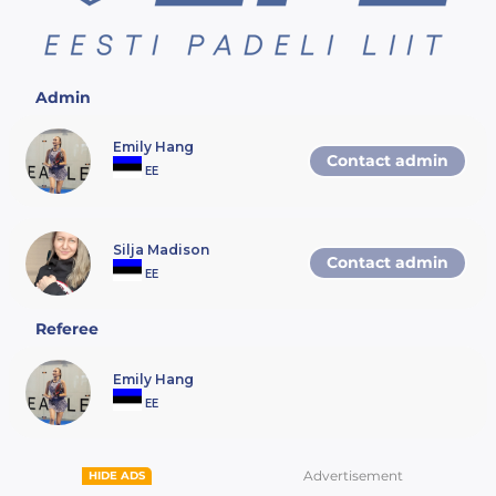
Vanuseklassi võistlus toimub, kui kohal
on vähemalt 2 paari
Noorte liiga võistlejatele kohanduvad
Admin
kriteeriumid
Üks osaleja võib osa võtta
maksimaalselt 2 vanuseklassi
Emily Hang
võistlusest
Contact admin
EE
Vanuselt noorem võib paaris mängida
vanemas vanuseklassis oleva
mängijaga ning paar võistleb sellisel
juhul vanemas vanuseklassis
Silja Madison
Contact admin
EE
Referee
Emily Hang
EE
Advertisement
HIDE ADS