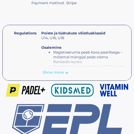
Payment method:
Stripe
Regulations
Poiste ja tüdrukute võistlusklassid
U14, U16, U18
Osalemine
Registreeruma peab koos paarilisega –
mõlemal mängijal peab olema
Rankedin konto.
Turniirile saavad registreeruda ka uued
mängijad, kellel pole EPL edetabelis
Show more
punkte.
Turniiril osalemiseks peab mängijal
olema
Eesti Padeli Liidu mängijalitsents
.
Kuni 18-aastaste litsents on 19,25 €.
Litsents kehtib 1 aasta alates ostmise
hetkest.
Tutvu
EPL võistluste reglemendiga
Noorte liiga etappide formaat
Formaadi otsustab kohtunik vastavalt
registreerunud noorte ja võimalike
vanuseklasside arvule