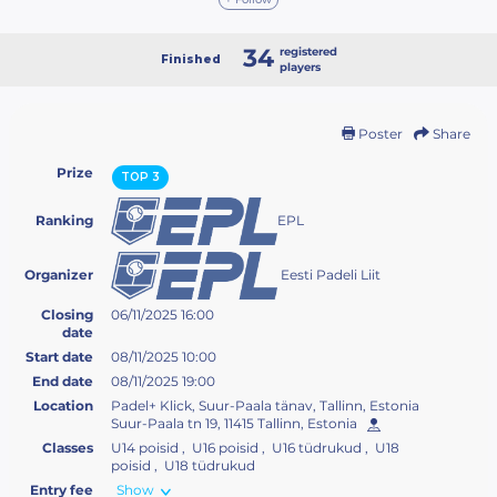
34
registered
Finished
players
Poster
Share
Prize
TOP 3
EPL
Ranking
Eesti Padeli Liit
Organizer
Closing
06/11/2025 16:00
date
Start date
08/11/2025 10:00
End date
08/11/2025 19:00
Location
Padel+ Klick, Suur-Paala tänav, Tallinn, Estonia
Suur-Paala tn 19, 11415 Tallinn, Estonia
Classes
U14 poisid , U16 poisid , U16 tüdrukud , U18
poisid , U18 tüdrukud
Entry fee
Show