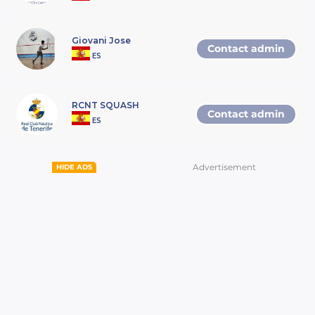
COMPLETAR LA INSCRIPCIÓN ANTES
DEL VIERNES 12 DE DICIEMBRE A LAS
17:00
• El sorteo se realizará de forma
Giovani Jose
Contact admin
telemática el viernes día 12 de
ES
diciembre entre las 17:00 y 20:00 horas.
• La Bola Oficial se determinará antes
del cierre de la inscripción y será en
todo caso doble punto amarillo.
RCNT SQUASH
• Los horarios de los partidos serán
Contact admin
publicados en la página del evento del
ES
torneo en la app Rankedin, o
www.rankedin.com a lo largo de la
tarde del viernes día 12 o sábado día 13
de diciembre.
Advertisement
HIDE ADS
• Todas las rondas de cuadro principal
se disputarán al mejor de 5 juegos , a 11
puntos directos, sin cambio de saque y
las rondas fuera de cuadro principal
serán al mejor de 3 juegos.
Se podrá jugar al mejor de 3
juegos si el director del torneo lo
considera necesario.
•
El arbitraje del siguiente partido
correrá a cargo de los 2 JUGADORES
que hayan disputado el partido previo
en esa pista a no ser que por la