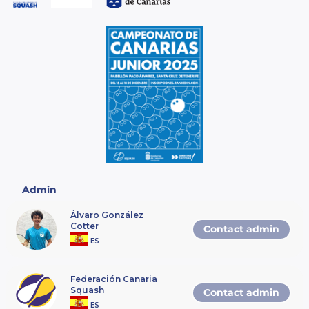
unificar categorías o
hacer una liguilla.
Las categorías serán SUB 11, SUB 13,
SUB 15 , SUB 17 y SUB 19
Para los cabezas de serie se
tomará como referencia el
ranking de las Copas Cabildo
• El juez árbitro del torneo será Giovani
García. El Director del Torneo será
Giovani García. (teléfono: +34 663 27 27
02)
Los jugadores que hayan
quedado campeones o
subcampeones en la edición
pasada del campeonato de
Canarias se les permitirá jugar
en alguna categoría superior.
Admin
• Para inscribirse al Campeonato será
obligatorio poseer la Licencia Nacional
Álvaro González
2025. Todos los jugadores deberán de
Cotter
Contact admin
estar amparados por el seguro
ES
obligatorio correspondiente. (Art. 59.2
de la ley del deporte).
•
Las inscripciones del torneo se
Federación Canaria
realizarán exclusiva y
Squash
Contact admin
obligatoriamente a través de
www.rankedin.com. SE DEBE
ES