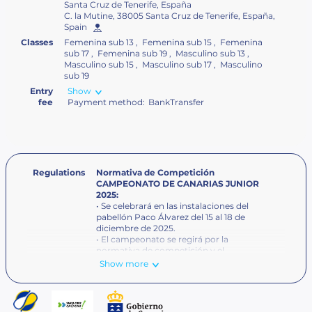
Santa Cruz de Tenerife, España
C. la Mutine, 38005 Santa Cruz de Tenerife, España,
Spain
Classes
Femenina sub 13 , Femenina sub 15 , Femenina
sub 17 , Femenina sub 19 , Masculino sub 13 ,
Masculino sub 15 , Masculino sub 17 , Masculino
sub 19
Entry
Show
fee
Payment method:
BankTransfer
Regulations
Normativa de Competición
CAMPEONATO DE CANARIAS JUNIOR
2025:
• Se celebrará en las instalaciones del
pabellón Paco Álvarez del 15 al 18 de
diciembre de 2025.
• El campeonato se regirá por la
normativa de competición y el
reglamento de juego de la FCS.
Show more
• El torneo constará de 10 categorías
Junior: Masculina y Femenina.
En caso
de no reunir un mínimo de 4
jugadores por categoría se podrán