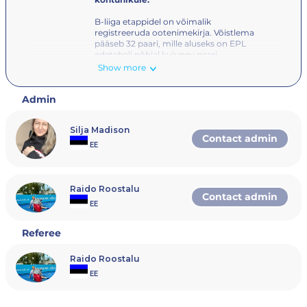
B-liiga etappidel on võimalik
registreeruda ootenimekirja. Võistlema
pääseb 32 paari, mille aluseks on EPL
edetabeli põhjal kujunev paari
edetabeli koht. Meeste edetabeli
Show more
esimesed 30 mängijat ei saa osaleda B-
liiga võistlusel. Sobivust kontollitakse
Admin
võistlusnädala seisuga. Turniirile
saavad registreeruda ka mängijad,
kellel pole EPL edetabelis punkte.
Silja Madison
Contact admin
Osalemiseks on vaja registreeruda
EE
koos paarilisega – mõlemal mängijal
peab olema
Rankedin.com
kasutaja.
Turniiril osalemiseks peab mängijal
olema kehtiv
Raido Roostalu
Contact admin
Eesti Padeli Liidu mängijalitsents
.
EE
Referee
Raido Roostalu
EE