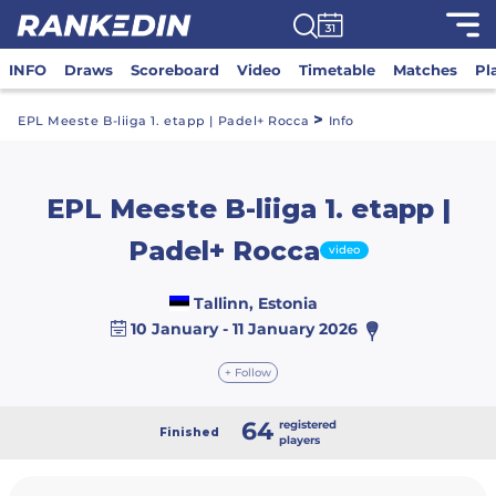
INFO
Draws
Scoreboard
Video
Timetable
Matches
Pl
>
EPL Meeste B-liiga 1. etapp | Padel+ Rocca
Info
EPL Meeste B-liiga 1. etapp |
Padel+ Rocca
video
Tallinn, Estonia
10 January - 11 January 2026
+ Follow
64
registered
Finished
players