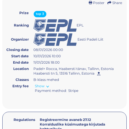
Poster
Share
Prize
top 3
EPL
Ranking
Eesti Padeli Liit
Organizer
Closing date
08/01/2026 00:00
Start date
10/01/2026 10:00
End date
11/01/2026 18:00
Location
Padel+ Rocca, Haabersti tänav, Tallinn, Estonia
Haabersti tn 5, 13516 Tallinn, Estonia
Classes
B-klass mehed
Entry fee
Show
Payment method:
Stripe
Regulations
Registreermine avaneb 27.12
Korralduslike küsimustega kirjutada
kohtunikule.