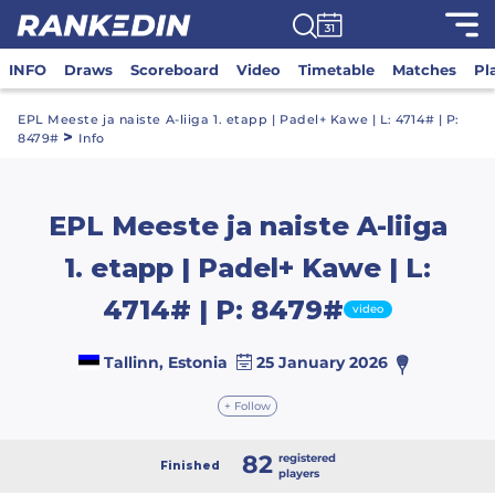
INFO
Draws
Scoreboard
Video
Timetable
Matches
Pl
EPL Meeste ja naiste A-liiga 1. etapp | Padel+ Kawe | L: 4714# | P:
>
8479#
Info
EPL Meeste ja naiste A-liiga
1. etapp | Padel+ Kawe | L:
4714# | P: 8479#
video
Tallinn, Estonia
25 January 2026
+ Follow
82
registered
Finished
players