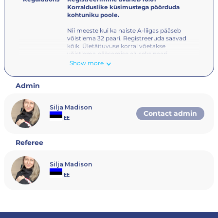
Korralduslike küsimustega pöörduda
kohtuniku poole.
Nii meeste kui ka naiste A-liigas pääseb
võistlema 32 paari. Registreeruda saavad
kõik. Ületäituvuse korral võetakse
võistlema pääsemise aluseks paari
punktisumma, mis kujuneb EPL edetabeli
Show more
põhjal võistlusnädalal.
Admin
Osalemiseks on vaja registreeruda koos
paarilisega – mõlemal mängijal peab
olema
Rankedin.com
kasutaja. Turniiril
Silja Madison
osalemiseks peab mängijal olema
Contact admin
kehtiv
Eesti Padeli Liidu mängijalitsents
.
EE
Referee
Silja Madison
EE