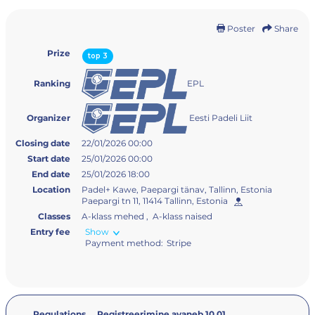
Poster
Share
Prize
top 3
EPL
Ranking
Eesti Padeli Liit
Organizer
Closing date
22/01/2026 00:00
Start date
25/01/2026 00:00
End date
25/01/2026 18:00
Location
Padel+ Kawe, Paepargi tänav, Tallinn, Estonia
Paepargi tn 11, 11414 Tallinn, Estonia
Classes
A-klass mehed , A-klass naised
Entry fee
Show
Payment method:
Stripe
Regulations
Registreerimine avaneb 10.01