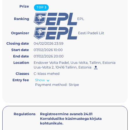
Prize
TOP 3
EPL
Ranking
Eesti Padeli Liit
Organizer
Closing date
04/02/2026 23:59
Start date
07/02/2026 10:00
End date
07/02/2026 20:00
Location
Endover Volta Padel, Uus-Volta, Tallinn, Estonia
Uus-Volta 2, 10416 Tallinn, Estonia
Classes
C-klass mehed
Entry fee
Show
Payment method:
Stripe
Regulations
Registreermine avaneb 24.01
Korralduslike küsimustega kirjuta
kohtunikule.