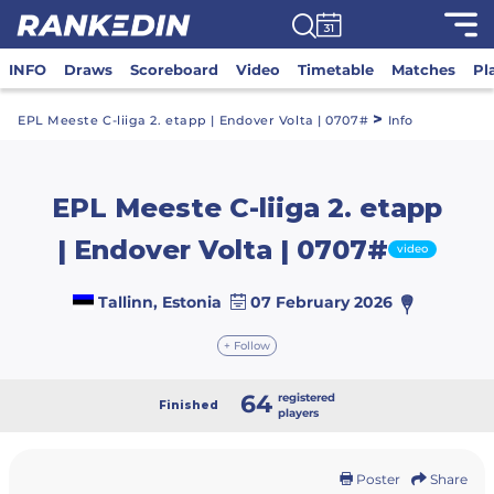
INFO
Draws
Scoreboard
Video
Timetable
Matches
Pl
>
EPL Meeste C-liiga 2. etapp | Endover Volta | 0707#
Info
EPL Meeste C-liiga 2. etapp
| Endover Volta | 0707#
video
Tallinn, Estonia
07 February 2026
+ Follow
64
registered
Finished
players
Poster
Share