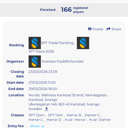
166
registered
Finished
players
Poster
Share
SPF Padel Ranking
,
Ranking
SPT Race 2026
Svenska Padelförbundet
Organizer
Closing
23/03/2026 23:59
date
Start date
27/03/2026 11:00
End date
29/03/2026 18:00
Location
Nordic Wellness Karlstad Strand, Våxnäsgatan,
Karlstad, Sverige
Våxnäsgatan 148, 653 43 Karlstad, Sverige,
Sweden
Classes
SPT Dam , SPT Herr , Herrar B , Damer C ,
Herrar C , Herrar D , Kval- Herrar , Kval- Damer
Entry fee
Show