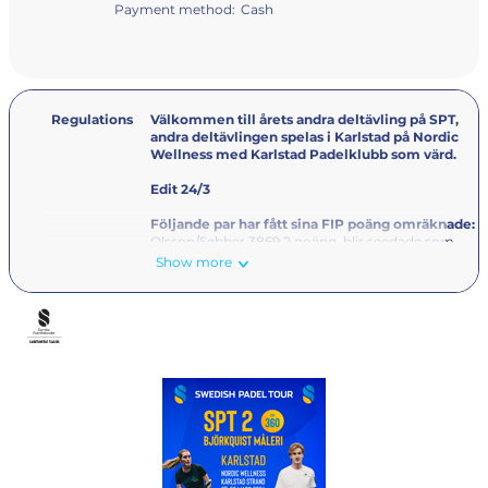
Payment method:
Cash
Regulations
Välkommen till årets andra deltävling på SPT,
andra deltävlingen spelas i Karlstad på Nordic
Wellness med Karlstad Padelklubb som värd.
Edit 24/3
Följande par har fått sina FIP poäng omräknade:
Olsson/Sebber 3869,2 poäng, blir seedade som
andra par.
Show more
Minetti/Rasmussen 2704,8 poäng blir 3/4 seedade
SPT 1, 23-25/1-2026, nivå 300
SPT 2, 27-29/3-2026, nivå 360
SPT 3, 15-17/5-2026, nivå 300
SPT 4, 13/7-2/8-2026, nivå 360
SPT 5, 4-6/9-2026. nivå 300
SPT 6, 29-31/10-2026, nivå 360
SPT Masters, 4-6/12-2026, nivå 400
ANMÄLAN
Senast måndag 23/3 23:59