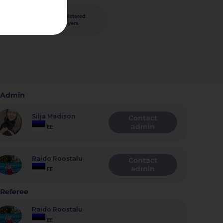
93
registered
nished
players
Admin
Silja Madison
Contact
admin
EE
Raido Roostalu
Contact
admin
EE
Referee
Raido Roostalu
EE