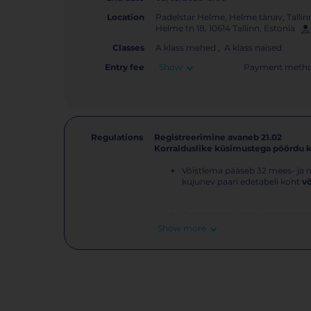
Location
Padelstar Helme, Helme tänav, Tallin
Helme tn 18, 10614 Tallinn, Estonia
Classes
A klass mehed , A klass naised
Entry fee
Show
Payment metho
Regulations
Registreerimine avaneb 21.02
Korralduslike küsimustega pöördu 
Võistlema pääseb 32 mees- ja na
kujunev paari edetabeli koht
võ
Osalemiseks peab registreeruma
enne registreerimisaja lõppu
Show more
arstitõendi alusel.
Mõlemal mängijal peab olema
Turniiril osalemiseks peab män
mängijalitsents
.
Turniirile saavad registreeruda