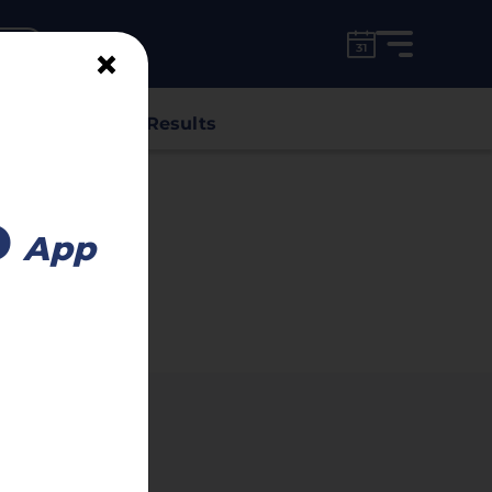
for free!
unt
×
s
Classes
Results
Advertisement
o
App