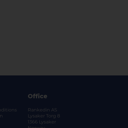
24 tundi peale registreerimise lõppu.
ääse, tagastatakse osalustasu võistluse
Office
ditions
Rankedin AS
on
Lysaker Torg 8
1366 Lysaker
Norway