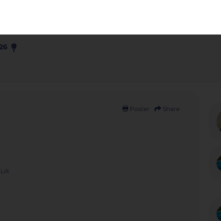
e | L: 7774#
Fi
26
Poster
Share
Liit