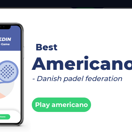
or
Login
create acco
reboard
Video
Timetable
Matches
Player
Best
American
- Danish padel federation
>
me | L: 7774# P: 6934#
Info
Play americano
liiga 2.