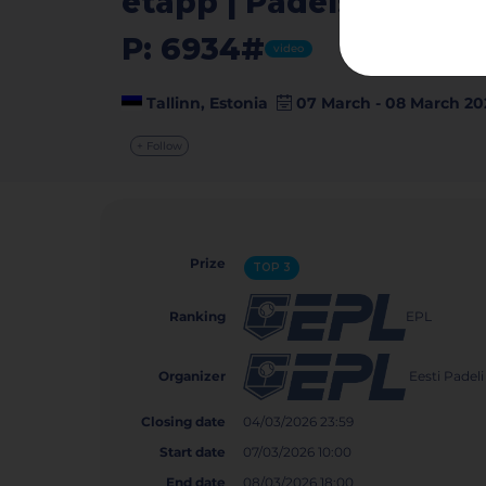
etapp | Padelstar Helm
P: 6934#
video
Tallinn, Estonia
07 March - 08 March 20
+ Follow
Prize
TOP 3
EPL
Ranking
Eesti Padeli 
Organizer
Closing date
04/03/2026 23:59
Start date
07/03/2026 10:00
End date
08/03/2026 18:00