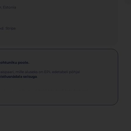
n, Estonia
d:
Stripe
kohtuniku poole.
ispaari, mille aluseks on EPL edetabeli põhjal
istlusnädala seisuga
.
 koos paarilisega, st
paarid peavad moodustuma
. Peale seda on mängijate muutmine võimalik vaid
Rankedin.com
kasutaja.
gijal olema kehtiv
Eesti Padeli Liidu
 ka mängijad, kellel pole EPL edetabelis punkte.