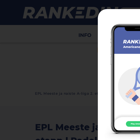
INFO
Draws
Sco
HIDE ADS
EPL Meeste ja naiste A-liiga 2. etapp | Padelstar Hel
EPL Meeste ja naiste A-