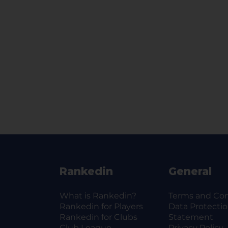
Osalejate nimekiri läheb lukku 
Mängijatele, kes võistlema ei p
nädalavahetusel.
Rankedin
General
What is Rankedin?
Terms and Con
Rankedin for Players
Data Protecti
Rankedin for Clubs
Statement
Club League
Privacy Policy