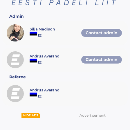
olema kehtiv
Eesti Padeli Liidu mängijalitsents
.
Turniirile saavad registreeruda ka
Admin
mängijad, kellel pole EPL
edetabelis punkte.
Silja Madison
Contact admin
EE
Osalejate nimekiri läheb lukku 24
tundi peale registreerimise lõppu.
Andrus Avarand
Contact admin
EE
Referee
Andrus Avarand
EE
Advertisement
HIDE ADS