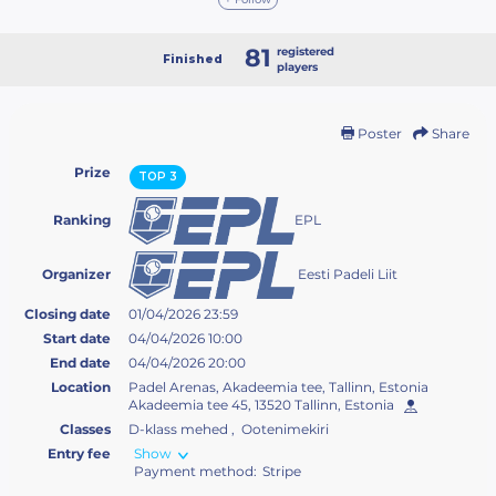
81
registered
Finished
players
Poster
Share
Prize
TOP 3
EPL
Ranking
Eesti Padeli Liit
Organizer
Closing date
01/04/2026 23:59
Start date
04/04/2026 10:00
End date
04/04/2026 20:00
Location
Padel Arenas, Akadeemia tee, Tallinn, Estonia
Akadeemia tee 45, 13520 Tallinn, Estonia
Classes
D-klass mehed , Ootenimekiri
Entry fee
Show
Payment method:
Stripe