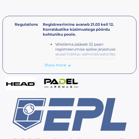
Regulations
Registreerimine avaneb 21.03 kell 12.
Korralduslike küsimustega pöördu
kohtuniku poole.
Võistlema pääseb 32 paari
registreerumise ajalise järjestuse
alusel (nähtav administraatorile).
EPL meeste edetabeli esimesed
120 mängijat ei saa osaleda D-liiga
Show more
võistlusel. Sobivust kontollitakse
võistlusnädala seisuga
.
Osalemiseks peab registreeruma
koos paarilisega, st
paarid peavad
moodustuma enne
registreerimisaja lõppu
. Peale
seda on mängijate muutmine
võimalik vaid arstitõendi alusel.
Mõlemal mängijal peab olema
Rankedin.com
kasutaja.
Turniiril osalemiseks peab mängijal