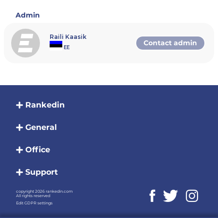
lõppmäng 5 punktini. Alagruppide 3.
kohad mängivad V koha peale ning
Admin
alagruppide 4. kohad mängivad VII
koha peale
PS! Tegemist on turniiride sarjaga.
Raili Kaasik
Kokku toimub mõlemas asukohas 8
Contact admin
EE
etappi. Finaal peetakse Padelstar
Telliskivi väljakutel kuhu pääsevad
peale 4 tugevamat Tartust ja 4
tugevamat Tallinnast (koos
paarilisega).
Finaalidesse pääsevad kõige rohkem
edetabelipunkte kogunud mängijad.
Kirja läheb 5 parimat tulemust ehk
Rankedin
isegi, kui iga kord võistlema ei jõua, on
lootust pääseda finaalturniirile.
General
Finaalis teenitud punktid korrutatakse
kahega.
Office
NB! Turniirile ei lasta peale EPL
Rankingu esi kolmekümmet
mängijat!
Support
Turniiri korraldaja jätab endale õiguse
teha gruppide jaotuses ja ajakvas
muudatusi.
copyright 2026 rankedin.com
All rights reserved
NB! Kohast loobumisel peale
Edit GDPR settings
registeerimise lõppu osavõtutasu ei
tagastata!