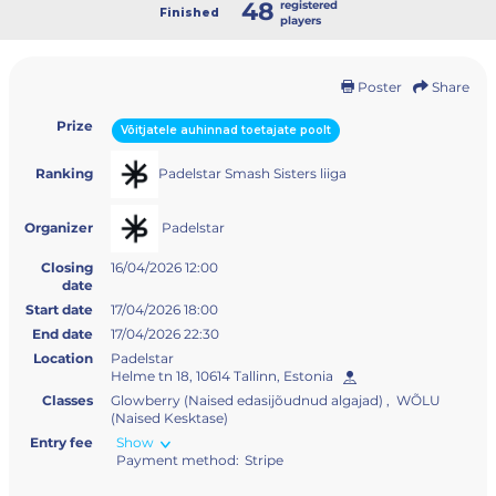
48
registered
Finished
players
Poster
Share
Prize
Võitjatele auhinnad toetajate poolt
Padelstar Smash Sisters liiga
Ranking
Padelstar
Organizer
Closing
16/04/2026 12:00
date
Start date
17/04/2026 18:00
End date
17/04/2026 22:30
Location
Padelstar
Helme tn 18, 10614 Tallinn, Estonia
Classes
Glowberry (Naised edasijõudnud algajad) , WÕLU
(Naised Kesktase)
Entry fee
Show
Payment method:
Stripe