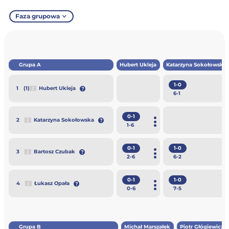
Faza grupowa
Grupa A
Hubert Ukleja
Katarzyna Sokołowska
1-0
(1)
Hubert Ukleja
1
6
-1
0-1
Katarzyna Sokołowska
2
1
-6
0-1
1-0
Bartosz Czubak
3
2
-6
6
-2
0-1
1-0
Łukasz Opała
4
0
-6
7
-5
Grupa B
Michał Marszałek
Piotr Głógiewicz