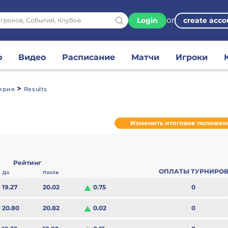
or
Login
create acco
о
Видео
Расписание
Матчи
Игроки
>
Серия
Results
Изменить итоговое положен
Рейтинг
ОПЛАТЫ ТУРНИРО
До
После
0
19.27
20.02
0.75
0
20.80
20.82
0.02