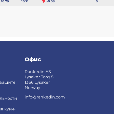
0
10.79
10.71
-0.08
Офис
Rankedin AS
Lysaker Torg 8
 защите
1366 Lysaker
Norway
info@rankedin.com
льности
я куки-