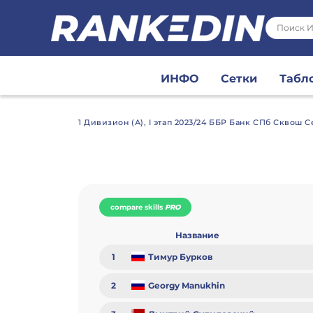
ИНФО
Сетки
Табл
1 Дивизион (А), I этап 2023/24 ББР Банк СПб Сквош 
compare skills
PRO
Название
1
Тимур Бурков
2
Georgy Manukhin