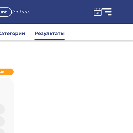
for free!
unt
Категории
Результаты
ие
В