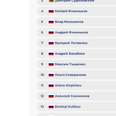
3
Дмитрий Судиловский
4
Матвей Ячменьков
5
Влад Мельников
6
Андрей Ячменьков
7
Валерий Литвинко
8
Андрей Балабаев
9
Максим Тыщенко
10
Ольга Северинова
11
Artem Kirpichev
12
Алексей Сенченков
13
Dmitryi Kulikov