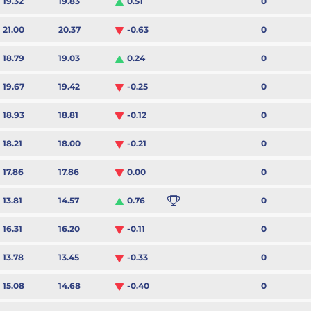
0
19.32
19.83
0.51
0
21.00
20.37
-0.63
0
18.79
19.03
0.24
0
19.67
19.42
-0.25
0
18.93
18.81
-0.12
0
18.21
18.00
-0.21
0
17.86
17.86
0.00
0
13.81
14.57
0.76
0
16.31
16.20
-0.11
0
13.78
13.45
-0.33
0
15.08
14.68
-0.40