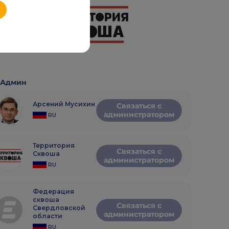
Админ
Арсений Мусихин
Связаться с
администратором
RU
Территория
Связаться с
Сквоша
администратором
RU
Федерация
сквоша
Связаться с
Свердловской
администратором
области
RU