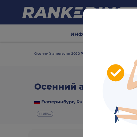
ИНФО
Сетки
Табл
>
Осенний апельсин 2020
Info
Осенний апельсин 2
Екатеринбург, Russia
31 October 2020
+ Follow