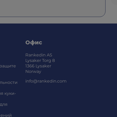
Офис
Rankedin AS
Lysaker Torg 8
 защите
1366 Lysaker
Norway
info@rankedin.com
льности
я куки-
для
нений