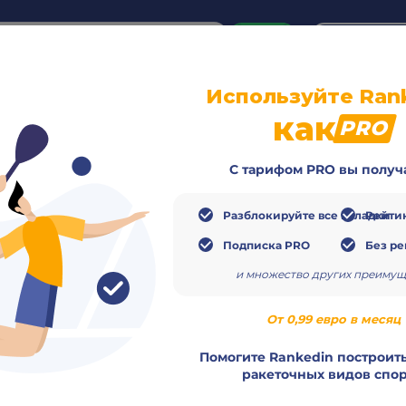
or
Login
create acco
Используйте Ran
о
Видео
Расписание
Матчи
Игроки
как
PRO
С тарифом PRO вы получ
Разблокируйте все вкладки
Рейтин
Подписка PRO
Без р
020
video
и множество других преимущ
Заверш
От 0,99 евро в месяц
Помогите Rankedin построить
ракеточных видов спор