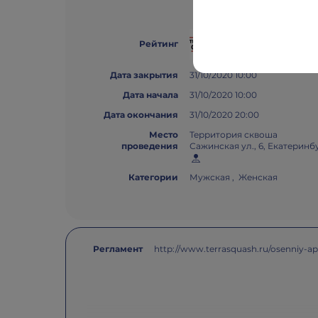
Рейтинг Свердловско
Рейтинг
Дата закрытия
31/10/2020 10:00
Дата начала
31/10/2020 10:00
Дата окончания
31/10/2020 20:00
Место
Территория сквоша
проведения
Сажинская ул., 6, Екатеринб
Категории
Мужская , Женская
Регламент
http://www.terrasquash.ru/osenniy-ap