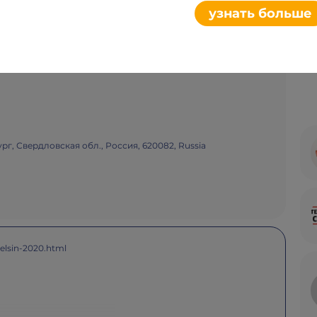
Плакат
Поделиться
узнать больше
й области
ург, Свердловская обл., Россия, 620082, Russia
elsin-2020.html