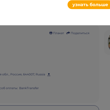
узнать больше
Плакат
Поделиться
я обл., Россия, 644007, Russia
соб оплаты:
BankTransfer