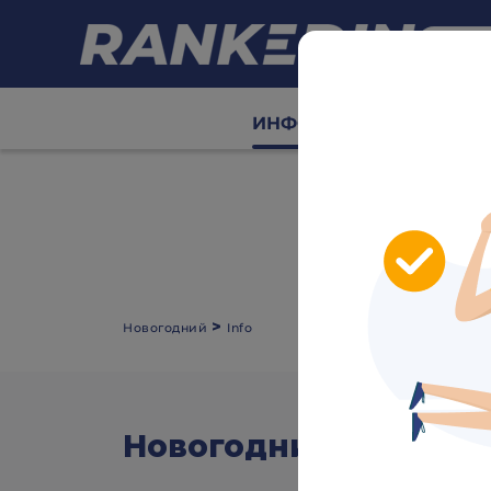
ИНФО
Сетки
Табл
Скрыть рекламу
>
Новогодний
Info
Новогодний
video