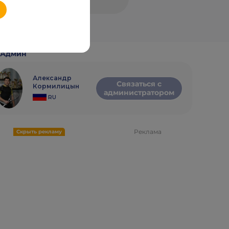
игроков
Админ
Александр
Связаться с
Кормилицын
администратором
RU
Реклама
Скрыть рекламу