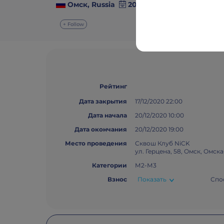
Омск, Russia
20 December 2020
+ Follow
Рейтинг
Дата закрытия
17/12/2020 22:00
Дата начала
20/12/2020 10:00
Дата окончания
20/12/2020 19:00
Место проведения
Сквош Клуб NiCK
ул. Герцена, 58, Омск, Омска
Категории
М2-М3
Взнос
Показать
Спо