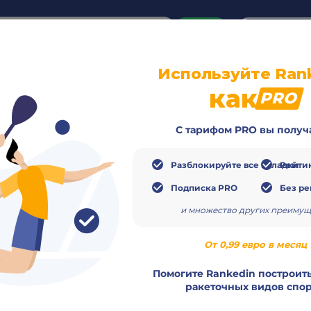
or
Login
create acco
Используйте Ran
о
Видео
Расписание
Матчи
Игроки
как
PRO
С тарифом PRO вы получ
Разблокируйте все вкладки
Рейтин
Подписка PRO
Без р
и множество других преимущ
От 0,99 евро в месяц
Помогите Rankedin построить
ракеточных видов спор
Завер