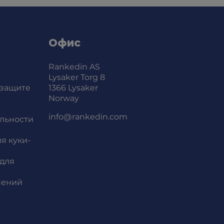
Офис
Rankedin AS
Lysaker Torg 8
 защите
1366 Lysaker
Norway
info@rankedin.com
льности
я куки-
для
нений