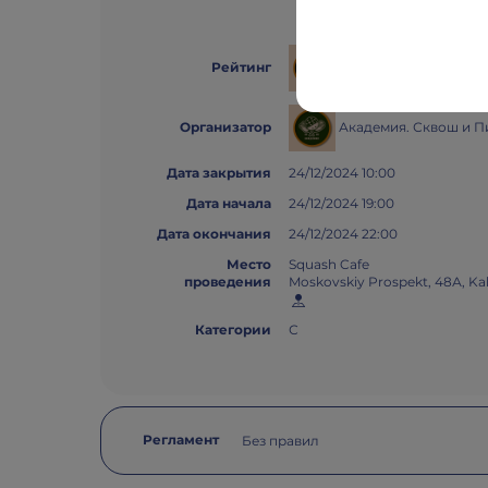
Buratino's ranking
Рейтинг
Академия. Сквош и П
Организатор
Дата закрытия
24/12/2024 10:00
Дата начала
24/12/2024 19:00
Дата окончания
24/12/2024 22:00
Место
Squash Cafe
проведения
Moskovskiy Prospekt, 48А, Kal
Категории
С
Регламент
Без правил