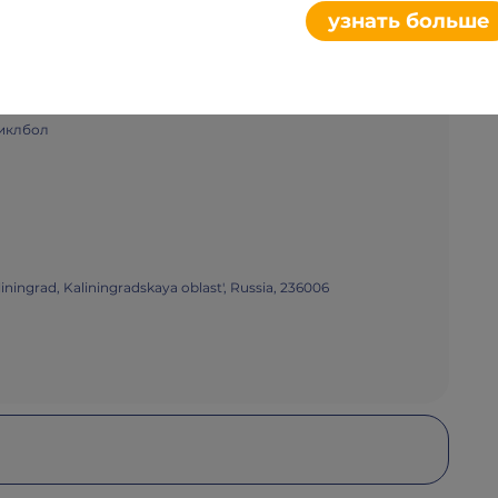
Плакат
Поделиться
узнать больше
иклбол
iningrad, Kaliningradskaya oblast', Russia, 236006