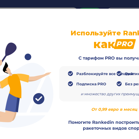
or
Login
create acco
Используйте Ran
о
Видео
Расписание
Матчи
Игроки
как
PRO
С тарифом PRO вы получ
Разблокируйте все вкладки
Рейтин
Подписка PRO
Без р
и множество других преимущ
Завер
От 0,99 евро в месяц
Помогите Rankedin построить
ракеточных видов спор