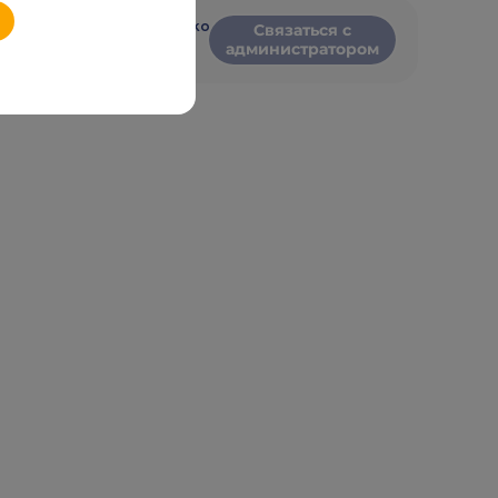
Evgenii Panchenko
Связаться с
администратором
RU