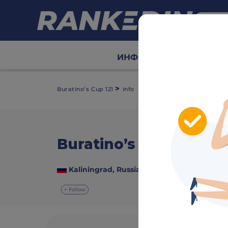
ИНФО
Сетки
Табл
>
Buratino’s Cup 121
Info
Buratino’s Cup 121
video
Kaliningrad, Russia
24 December 2024
+ Follow