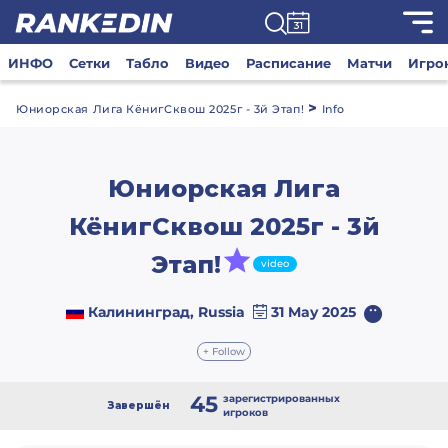
ИНФО
Сетки
Табло
Видео
Расписание
Матчи
Игро
>
Юниорская Лига КёнигСквош 2025г - 3й Этап!
Info
Юниорская Лига
КёнигСквош 2025г - 3й
Этап!
video
Калининград, Russia
31 May 2025
+ Follow
45
зарегистрированных
Завершён
игроков