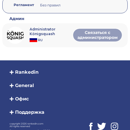
Регламент
Без правил
Админ
Administrator
Связаться с
Königsquash
администратором
RU
Rankedin
General
Офис
Поддержка
copyright 2026 rankedin.com
All rights reserved