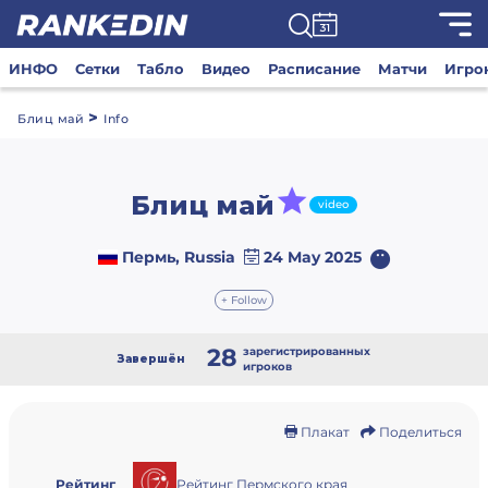
ИНФО
Сетки
Табло
Видео
Расписание
Матчи
Игро
>
Блиц май
Info
Блиц май
video
Пермь, Russia
24 May 2025
+ Follow
28
зарегистрированных
Завершён
игроков
Плакат
Поделиться
Рейтинг Пермского края
Рейтинг