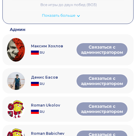
Все игры до двух побед (ВО3)
Максимальное кол-во участников -
Показать больше
32
Админ
Запись в Telegram @MaxKhokhlov
Максим Хохлов
Связаться с
администратором
RU
Денис Басов
Связаться с
администратором
RU
Roman Ukolov
Связаться с
администратором
RU
Roman Babichev
Связаться с