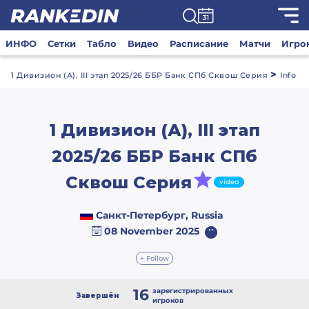
ИНФО
Сетки
Табло
Видео
Расписание
Матчи
Игро
>
1 Дивизион (А), III этап 2025/26 ББР Банк СПб Сквош Серия
Info
1 Дивизион (А), III этап
2025/26 ББР Банк СПб
Сквош Серия
video
Санкт-Петербург, Russia
08 November 2025
+ Follow
16
зарегистрированных
Завершён
игроков