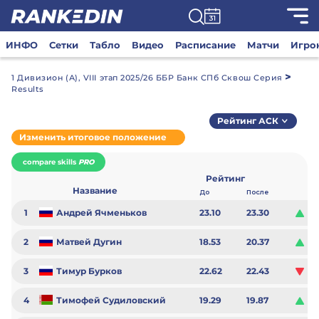
ИНФО
Сетки
Табло
Видео
Расписание
Матчи
Игро
>
1 Дивизион (А), VIII этап 2025/26 ББР Банк СПб Сквош Серия
Results
Рейтинг АСК
Изменить итоговое положение
compare skills
PRO
Рейтинг
Название
До
После
1
Андрей Ячменьков
23.10
23.30
0.
2
Матвей Дугин
18.53
20.37
1.
3
Тимур Бурков
22.62
22.43
-0
4
Тимофей Судиловский
19.29
19.87
0.