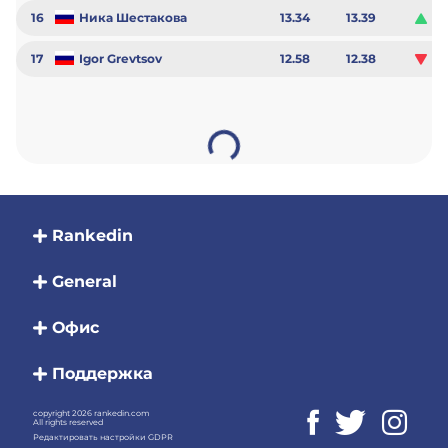
16
Ника Шестакова
13.34
13.39
0.
17
Igor Grevtsov
12.58
12.38
-0
Rankedin
General
Офис
Поддержка
copyright 2026 rankedin.com
All rights reserved
Редактировать настройки GDPR