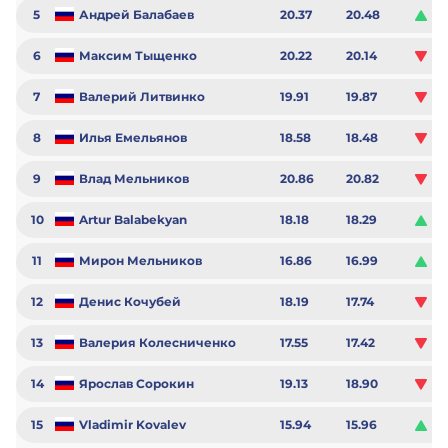
5
Андрей Балабаев
20.37
20.48
0.1
6
Максим Тыщенко
20.22
20.14
-0
7
Валерий Литвинко
19.91
19.87
-0
8
Илья Емельянов
18.58
18.48
-0
9
Влад Мельников
20.86
20.82
-0
10
Artur Balabekyan
18.18
18.29
0.1
11
Мирон Мельников
16.86
16.99
0.
12
Денис Кочубей
18.19
17.74
-0
13
Валерия Колесниченко
17.55
17.42
-0.
14
Ярослав Сорокин
19.13
18.90
-0
15
Vladimir Kovalev
15.94
15.96
0.