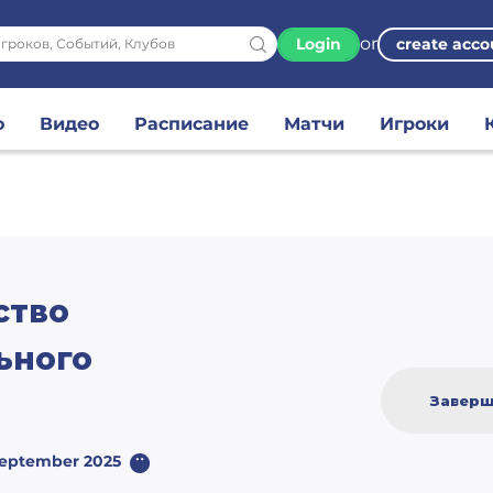
or
Login
create acco
о
Видео
Расписание
Матчи
Игроки
ство
ьного
Заверш
September 2025