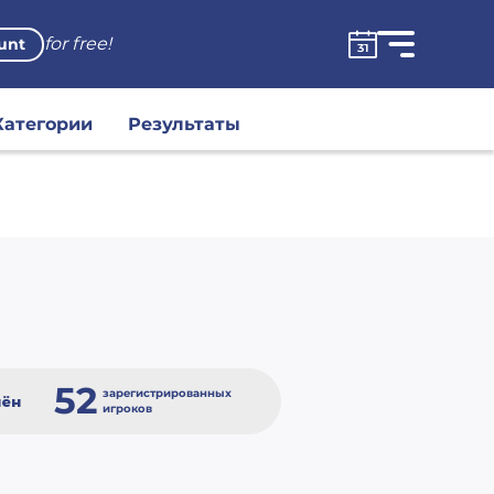
for free!
unt
Категории
Результаты
52
зарегистрированных
ён
игроков