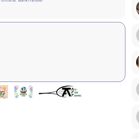
 оплаты:
BankTransfer