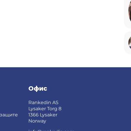
Офис
Rankedin AS
Lysaker Torg 8
 защите
1366 Lysaker
Norway