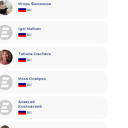
Игорь Филинков
RU
Igor Maltsev
RU
Tatiana Gracheva
RU
Илья Оски́рко
RU
Алексей
Козловский
RU