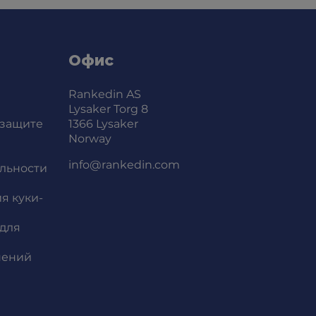
Офис
Rankedin AS
Lysaker Torg 8
 защите
1366 Lysaker
Norway
info@rankedin.com
льности
я куки-
для
нений