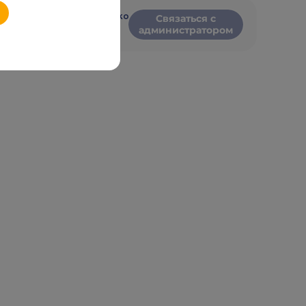
Evgenii Panchenko
Связаться с
администратором
RU