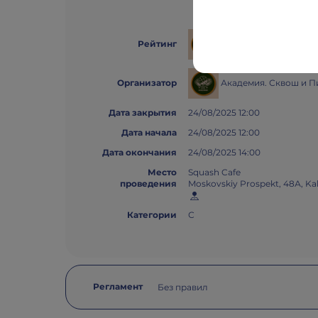
Buratino's ranking
Рейтинг
Академия. Сквош и П
Организатор
Дата закрытия
24/08/2025 12:00
Дата начала
24/08/2025 12:00
Дата окончания
24/08/2025 14:00
Место
Squash Cafe
проведения
Moskovskiy Prospekt, 48А, Kal
Категории
С
Регламент
Без правил