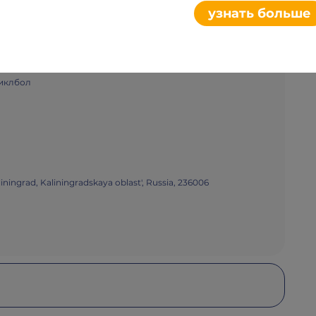
Плакат
Поделиться
узнать больше
иклбол
iningrad, Kaliningradskaya oblast', Russia, 236006