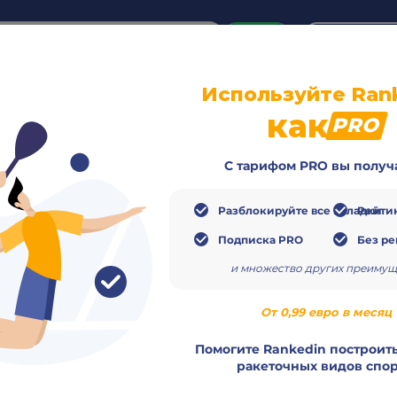
or
Login
create acco
Используйте Ran
о
Видео
Расписание
Матчи
Игроки
как
PRO
С тарифом PRO вы получ
Разблокируйте все вкладки
Рейтин
Подписка PRO
Без р
и множество других преимущ
Завер
От 0,99 евро в месяц
Помогите Rankedin построить
ракеточных видов спор