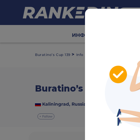
ИНФО
Сетки
Табл
>
Buratino’s Cup 139
Info
Buratino’s Cup 139
video
Kaliningrad, Russia
24 August 2025
+ Follow