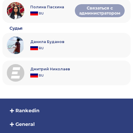
Полина Пасхина
Связаться с
администратором
RU
Судья
Данила Буданов
RU
Дмитрий Николаев
RU
Rankedin
General