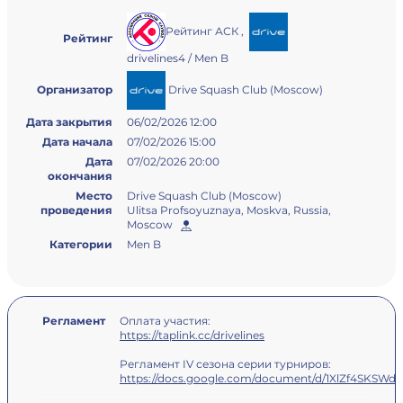
Рейтинг АСК
,
Рейтинг
drivelines4 / Men B
Drive Squash Club (Moscow)
Организатор
Дата закрытия
06/02/2026 12:00
Дата начала
07/02/2026 15:00
Дата
07/02/2026 20:00
окончания
Место
Drive Squash Club (Moscow)
проведения
Ulitsa Profsoyuznaya, Moskva, Russia,
Moscow
Категории
Men B
Регламент
Оплата участия:
https://taplink.cc/drivelines
Регламент IV сезона серии турниров:
https://docs.google.com/document/d/1XlZf4SKS