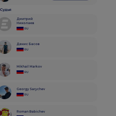
Судья
Дмитрий
Николаев
RU
Денис Басов
RU
Mikhail Markov
RU
Georgy Sarychev
RU
Roman Babichev