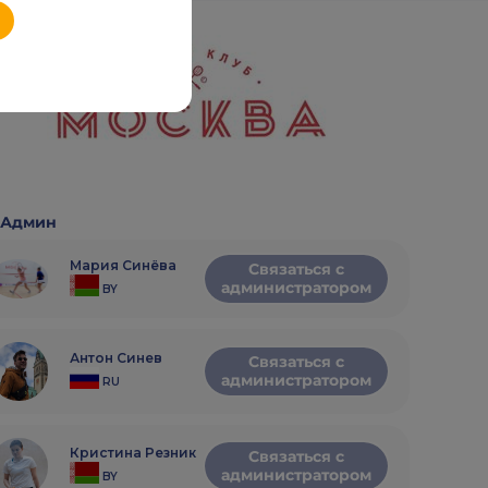
Админ
Мария Синёва
Связаться с
администратором
BY
Антон Синев
Связаться с
администратором
RU
Кристина Резник
Связаться с
администратором
BY