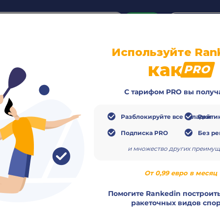
or
Login
create acco
Используйте Ran
о
Видео
Расписание
Матчи
Игроки
как
PRO
С тарифом PRO вы получ
Разблокируйте все вкладки
Рейтин
Подписка PRO
Без р
онат
и множество других преимущ
Заверш
От 0,99 евро в месяц
ember 2025
Помогите Rankedin построить
ракеточных видов спор