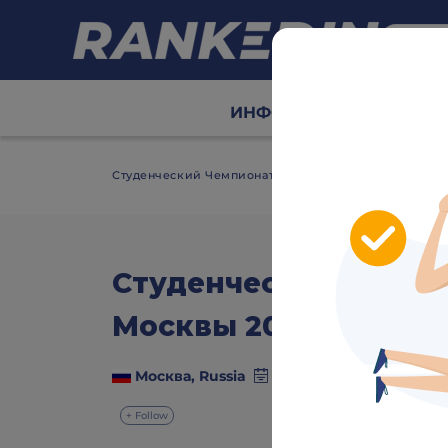
ИНФО
Сетки
Табл
>
Студенческий Чемпионат Москвы 2025
Info
Студенческий Чемпи
Москвы 2025
video
Москва, Russia
20 September - 21 Sept
+ Follow