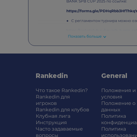
BANK SPB CUP 2025 по ссылке:
https://forms.gle/PDHqRbb3HfThkq
● С регламентом турнира можно оз
https://racketclub.ru/squash_turnir_s
Показать больше
● Заявки принимаются
до 9 ноября 
Стоимость взноса:
6900 RUB - для взрослых, оплата вз
7900 RUB - для всех, при оплате Ту
ноября 2025 г.
●
Rankedin
General
При снятии игрока после 9 ноября 
уважительной причины. При наличи
После публикации сеток взнос не в
Что такое Rankedin?
Положения и
причины и справки, на усмотрение 
Rankedin для
условия
размере 50%, если снятие было не п
игроков
Положение о
Rankedin для клубов
данных
Клубная лига
Политика
Инструкция
конфиденциа
Часто задаваемые
Политика
вопросы
использовани