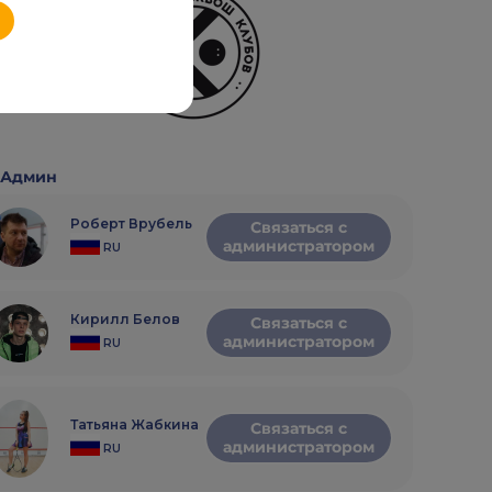
Админ
Роберт Врубель
Связаться с
администратором
RU
Кирилл Белов
Связаться с
администратором
RU
Татьяна Жабкина
Связаться с
администратором
RU