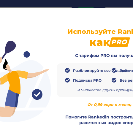
or
Login
create acco
Используйте Ran
о
Видео
Расписание
Матчи
Игроки
как
PRO
С тарифом PRO вы получ
Разблокируйте все вкладки
Рейтин
Подписка PRO
Без р
и множество других преимущ
Завершё
0 November 2025
От 0,99 евро в месяц
Помогите Rankedin построить
ракеточных видов спор