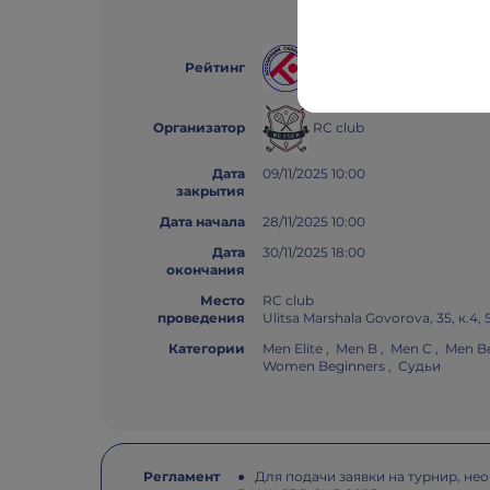
Рейтинг АСК
Рейтинг
RC club
Организатор
Дата
09/11/2025 10:00
закрытия
Дата начала
28/11/2025 10:00
Дата
30/11/2025 18:00
окончания
Место
RC club
проведения
Ulitsa Marshala Govorova, 35, к.4,
Категории
Men Elite , Men B , Men C , Men 
Women Beginners , Судьи
Регламент
● Для подачи заявки на турнир, не