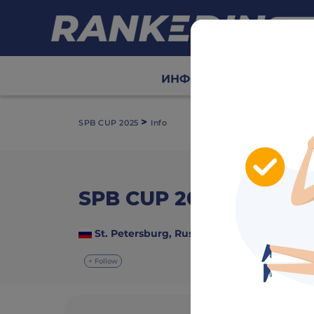
ИНФО
Сетки
Табл
>
SPB CUP 2025
Info
SPB CUP 2025
video
St. Petersburg, Russia
28 November - 3
+ Follow