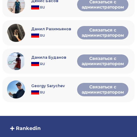
Денис Басов
Связаться с
администратором
RU
Данил Рахимьянов
Связаться с
администратором
RU
Данила Буданов
Связаться с
администратором
RU
Georgy Sarychev
Связаться с
администратором
RU
Rankedin