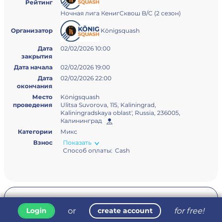
Рейтинг
Ночная лига КенигСквош B/C (2 сезон)
Königsquash
Организатор
Дата
02/02/2026 10:00
закрытия
Дата начала
02/02/2026 19:00
Дата
02/02/2026 22:00
окончания
Место
Königsquash
проведения
Ulitsa Suvorova, 115, Kaliningrad,
Kaliningradskaya oblast', Russia, 236005,
Калининград
Категории
Микс
Взнос
Показать
Способ оплаты:
Cash
Регламент
Без правил
or
for free!
Login
create account